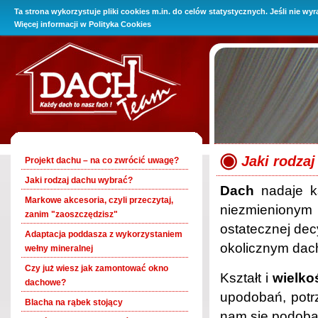
Ta strona wykorzystuje pliki cookies m.in. do celów statystycznych. Jeśli nie wy
O Firmie
Promocje
Oferta
Baza wiedzy
Kontakt i 
Więcej informacji w
Polityka Cookies
Jaki rodza
Projekt dachu – na co zwrócić uwagę?
Jaki rodzaj dachu wybrać?
Dach
nadaje ks
Markowe akcesoria, czyli przeczytaj,
niezmienionym 
zanim "zaoszczędzisz"
ostatecznej dec
Adaptacja poddasza z wykorzystaniem
okolicznym dac
wełny mineralnej
Czy już wiesz jak zamontować okno
Kształt i
wielko
dachowe?
upodobań, potr
Blacha na rąbek stojący
nam się podobał