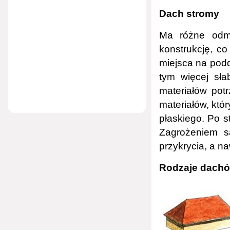
Dach stromy
Ma różne odm
konstrukcję, co
miejsca na podd
tym więcej sła
materiałów pot
materiałów, któ
płaskiego. Po 
Zagrożeniem są
przykrycia, a n
Rodzaje dach