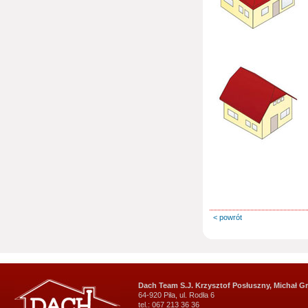
< powrót
Dach Team S.J. Krzysztof Posłuszny, Michał G
64-920 Piła, ul. Rodła 6
tel.: 067 213 36 36