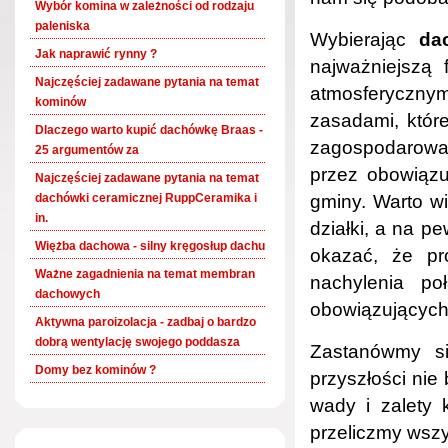
Wybór komina w zależności od rodzaju
paleniska
Wybierając
da
Jak naprawić rynny ?
najważniejszą
Najczęściej zadawane pytania na temat
atmosferyczn
kominów
zasadami, któr
Dlaczego warto kupić dachówkę Braas -
zagospodarowan
25 argumentów za
przez obowiązu
Najczęściej zadawane pytania na temat
dachówki ceramicznej RuppCeramika i
gminy. Warto w
in.
działki, a na 
Więżba dachowa - silny kręgosłup dachu
okazać, że pro
Ważne zagadnienia na temat membran
nachylenia p
dachowych
obowiązujących
Aktywna paroizolacja - zadbaj o bardzo
dobrą wentylację swojego poddasza
Zastanówmy s
Domy bez kominów ?
przyszłości ni
wady i zalety 
przeliczmy wszy