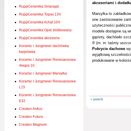
akcesoriami i dodat
RuppCeramika Smaragd
Marsylka to zakładkow
RuppCeramika Topas 13V
one zastosowanie za
RuppCeramika Achat 10V
użyteczności publiczne
RuppCeramika Opal żłobkowany
modele dostępne są wr
gąsiory, dachówki szc
RuppCeramika akcesoria
® (m. in. taśmy uszcz
Koramic i Jungmeier dachówka
Pokrycie dachow
e
wyk
karpiówka
wyjątkową szczelności
Koramic i Jungmeier Renesansowa
produkowane w kolorze 
Alegra 10
Koramic i Jungmeier Marsylka
Koramic I Jungmeier Renesansowa
L15
Koramic i Jungmeier Renesansowa
< powrót
E32
Creaton Antico
Creaton Futura
Creaton Magnum