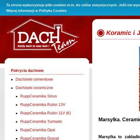
Ta strona wykorzystuje pliki cookies m.in. do celów statystycznych. Jeśli nie wy
O Firmie
Promocje
Oferta
Baza wiedzy
Kontakt i 
Więcej informacji w
Polityka Cookies
Koramic i 
Pokrycia dachowe
Dachówki cementowe
Dachówki ceramiczne
RuppCeramika Sirius
RuppCeramika Rubin 13V
RuppCeramika Rubin 11V (K)
Marsylka. Ceram
RuppCeramika Turmalin
RuppCeramika Opal
Marsylka to zakład
RuppCeramika Granat