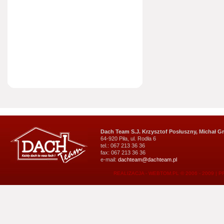
Dach Team S.J. Krzysztof Posłuszny, Michał G
64-920 Piła, ul. Rodła 6
tel.: 067 213 36 36
fax: 067 213 36 36
e-mail:
dachteam@dachteam.pl
REALIZACJA - WEBTOM.PL © 2006 - 2009
|
P