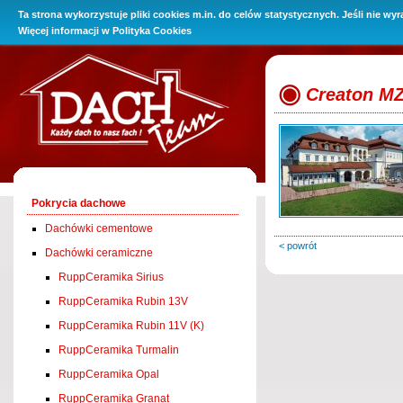
Ta strona wykorzystuje pliki cookies m.in. do celów statystycznych. Jeśli nie wy
O Firmie
Promocje
Oferta
Baza wiedzy
Kontakt i 
Więcej informacji w
Polityka Cookies
Creaton M
Pokrycia dachowe
Dachówki cementowe
< powrót
Dachówki ceramiczne
RuppCeramika Sirius
RuppCeramika Rubin 13V
RuppCeramika Rubin 11V (K)
RuppCeramika Turmalin
RuppCeramika Opal
RuppCeramika Granat