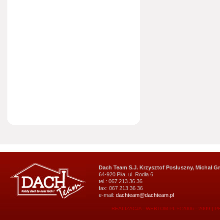
Dach Team S.J. Krzysztof Posłuszny, Michał G
64-920 Piła, ul. Rodła 6
tel.: 067 213 36 36
fax: 067 213 36 36
e-mail:
dachteam@dachteam.pl
REALIZACJA - WEBTOM.PL © 2006 - 2009
|
P