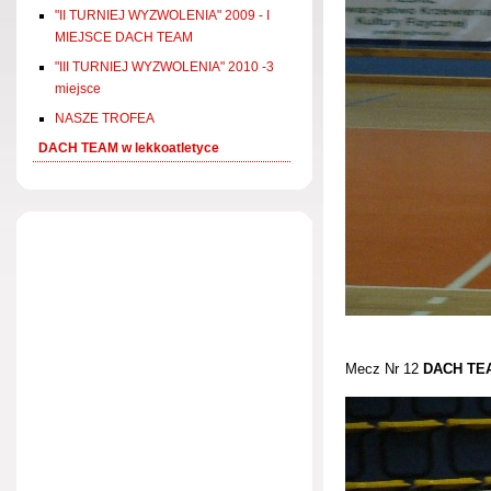
"II TURNIEJ WYZWOLENIA" 2009 - I
MIEJSCE DACH TEAM
"III TURNIEJ WYZWOLENIA" 2010 -3
miejsce
NASZE TROFEA
DACH TEAM w lekkoatletyce
Mecz Nr 12
DACH TE