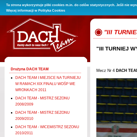
Ta strona wykorzystuje pliki cookies m.in. do celów statystycznych. Jeśli nie wy
O Firmie
Promocje
Oferta
Baza wiedzy
Kontakt i 
Więcej informacji w
Polityka Cookies
"III TURNI
"III TURNIEJ 
Drużyna DACH TEAM
Mecz Nr 4
DACH TEA
DACH TEAM I MIEJSCE NA TURNIEJU
W RAMACH XIX FINAŁU WOŚP WE
WRONKACH 2011
DACH TEAM - MISTRZ SEZONU
2008/2009
DACH TEAM - MISTRZ SEZONU
2009/2010
DACH TEAM - WICEMISTRZ SEZONU
2010/2011