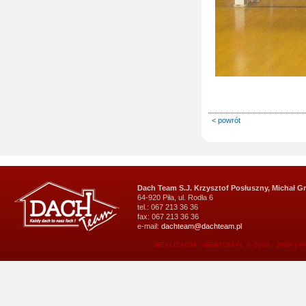
< powrót
Dach Team S.J. Krzysztof Posłuszny, Michał G
64-920 Piła, ul. Rodła 6
tel.: 067 213 36 36
fax: 067 213 36 36
e-mail:
dachteam@dachteam.pl
REALIZACJA - WEBTOM.PL © 2006 - 2009
|
P